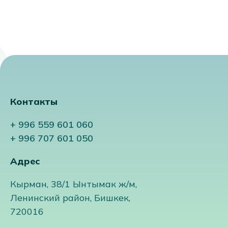
Контакты
+ 996 559 601 060
+ 996 707 601 050
Адрес
Кырман, 38/1 Ынтымак ж/м,
Ленинский район, Бишкек,
720016